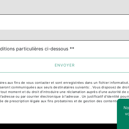
ditions particulières ci-dessous **
ENVOYER
 aux fins de vous contacter et sont enregistrées dans un fichier informatisé. E
ront communiquées aux seuls destinataires suivants: . Vous disposez de droits d
à tout moment et du droit d’introduire une réclamation auprès d’une autorité de c
l'adresse ou par courrier électronique à l'adresse . Un justificatif d'identité 
e de prescription légale aux fins probatoires et de gestion des contentieux. Cons
Not
vo