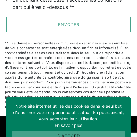
particulières ci-dessous **
ENVOYER
** Les données personnelles communiquées sont nécessaires aux fins
de vous contacter et sont enregistrées dans un fichier informatisé. Elles
sont destinées à et ses sous-traitants dans le seul but de répondre à
votre message. Les données collectées seront communiquées aux seuls
destinataires suivants: . Vous disposez de droits d’accès, de rectification,
d’effacement, de portabilité, de limitation, d’opposition, de retrait de votre
consentement à tout moment et du droit d’introduire une réclamation
auprès d’une autorité de contrôle, ainsi que d’organiser le sort de vos
données post-mortem. Vous pouvez exercer ces droits par voie postale à
l'adresse ou par courrier électronique à l'adresse . Un justificatif d'identité
pourra vous être demandé. Nous conservons vos données pendant la
période de prise de contact puis pendant la durée de prescription légale
aux fins probatoires et de gestion des contentieux. Consultez le site
Notre site internet utilise des cookies dans le seul but
cnil.fr pour plus d’informations sur vos droits.
d'améliorer votre expérience utilisateur. En poursuivant,
vous acceptez leur utilisation.
RECHERCHES FRÉQUENTES
En savoir plus
D'ACCORD