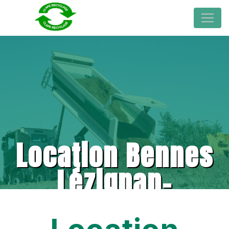
Location Bennes
Lézignan-
Corbières