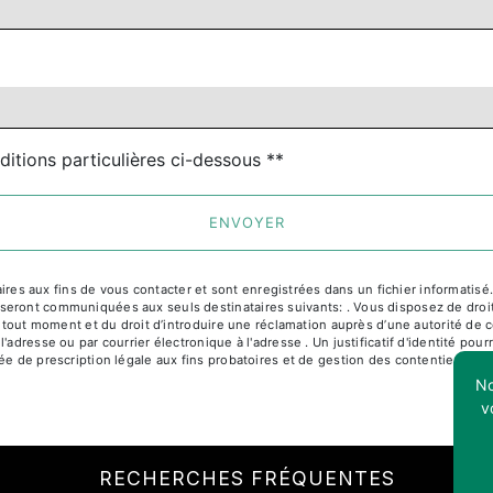
ditions particulières ci-dessous **
ENVOYER
 aux fins de vous contacter et sont enregistrées dans un fichier informatisé. E
ront communiquées aux seuls destinataires suivants: . Vous disposez de droits d
à tout moment et du droit d’introduire une réclamation auprès d’une autorité de c
l'adresse ou par courrier électronique à l'adresse . Un justificatif d'identité 
e de prescription légale aux fins probatoires et de gestion des contentieux. Cons
No
v
RECHERCHES FRÉQUENTES