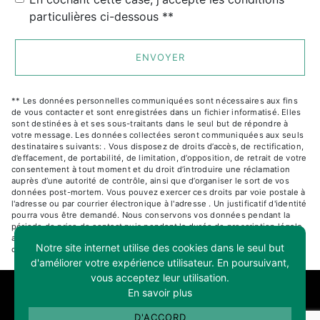
particulières ci-dessous **
ENVOYER
** Les données personnelles communiquées sont nécessaires aux fins
de vous contacter et sont enregistrées dans un fichier informatisé. Elles
sont destinées à et ses sous-traitants dans le seul but de répondre à
votre message. Les données collectées seront communiquées aux seuls
destinataires suivants: . Vous disposez de droits d’accès, de rectification,
d’effacement, de portabilité, de limitation, d’opposition, de retrait de votre
consentement à tout moment et du droit d’introduire une réclamation
auprès d’une autorité de contrôle, ainsi que d’organiser le sort de vos
données post-mortem. Vous pouvez exercer ces droits par voie postale à
l'adresse ou par courrier électronique à l'adresse . Un justificatif d'identité
pourra vous être demandé. Nous conservons vos données pendant la
période de prise de contact puis pendant la durée de prescription légale
aux fins probatoires et de gestion des contentieux. Consultez le site
Notre site internet utilise des cookies dans le seul but
cnil.fr pour plus d’informations sur vos droits.
d'améliorer votre expérience utilisateur. En poursuivant,
vous acceptez leur utilisation.
RECHERCHES FRÉQUENTES
En savoir plus
D'ACCORD