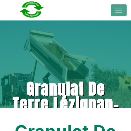
Granulat De
Terre Lézignan-
Corbières