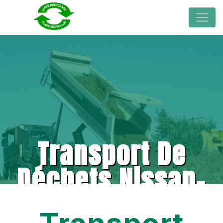
Transport De
Déchets Nissan-
Lez-Enserune