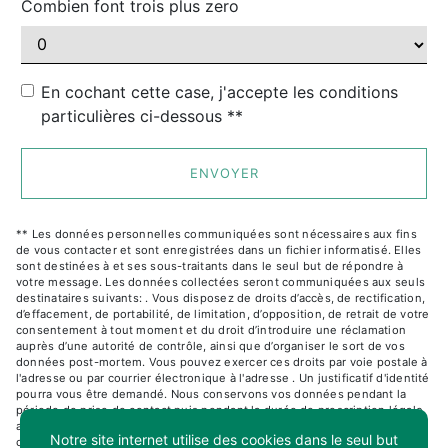
Combien font trois plus zero
En cochant cette case, j'accepte les conditions
particulières ci-dessous **
ENVOYER
** Les données personnelles communiquées sont nécessaires aux fins
de vous contacter et sont enregistrées dans un fichier informatisé. Elles
sont destinées à et ses sous-traitants dans le seul but de répondre à
votre message. Les données collectées seront communiquées aux seuls
destinataires suivants: . Vous disposez de droits d’accès, de rectification,
d’effacement, de portabilité, de limitation, d’opposition, de retrait de votre
consentement à tout moment et du droit d’introduire une réclamation
auprès d’une autorité de contrôle, ainsi que d’organiser le sort de vos
données post-mortem. Vous pouvez exercer ces droits par voie postale à
l'adresse ou par courrier électronique à l'adresse . Un justificatif d'identité
pourra vous être demandé. Nous conservons vos données pendant la
période de prise de contact puis pendant la durée de prescription légale
aux fins probatoires et de gestion des contentieux. Consultez le site
Notre site internet utilise des cookies dans le seul but
cnil.fr pour plus d’informations sur vos droits.