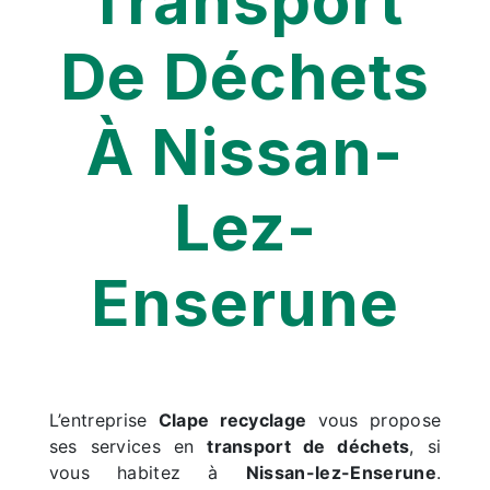
Transport
De Déchets
À Nissan-
Lez-
Enserune
L’entreprise
Clape recyclage
vous propose
ses services en
transport de déchets
, si
vous habitez à
Nissan-lez-Enserune
.