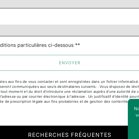
ditions particulières ci-dessous **
ENVOYER
 aux fins de vous contacter et sont enregistrées dans un fichier informatisé. E
ront communiquées aux seuls destinataires suivants: . Vous disposez de droits d
à tout moment et du droit d’introduire une réclamation auprès d’une autorité de c
l'adresse ou par courrier électronique à l'adresse . Un justificatif d'identité 
e de prescription légale aux fins probatoires et de gestion des contentieux. Cons
No
v
RECHERCHES FRÉQUENTES