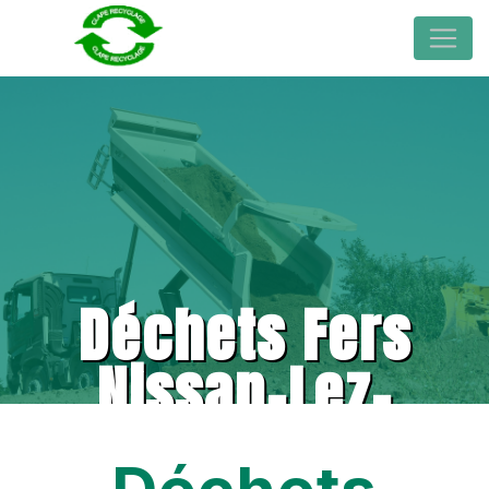
Déchets Fers
Nissan-Lez-
Enserune