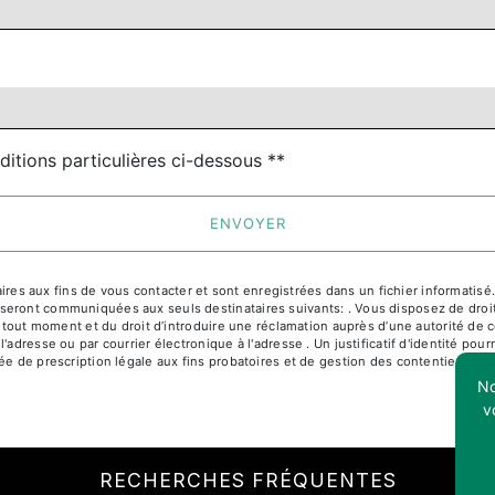
ditions particulières ci-dessous **
ENVOYER
 aux fins de vous contacter et sont enregistrées dans un fichier informatisé. E
ront communiquées aux seuls destinataires suivants: . Vous disposez de droits d
à tout moment et du droit d’introduire une réclamation auprès d’une autorité de c
l'adresse ou par courrier électronique à l'adresse . Un justificatif d'identité 
e de prescription légale aux fins probatoires et de gestion des contentieux. Cons
No
v
RECHERCHES FRÉQUENTES